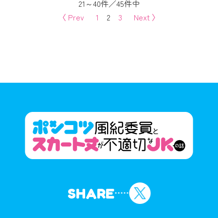
21
～
40
件
／
45
件中
〈 Prev
1
2
3
Next 〉
SHARE