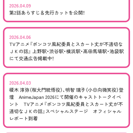
2026.04.09
CHARACTER
第2話あらすじ＆先行カットを公開！
Blu-ray/DVD
2026.04.06
MUSIC
TVアニメ『ポンコツ風紀委員とスカート丈が不適切な
ＪＫの話』 上野駅・渋谷駅・横浜駅・高田馬場駅・池袋駅
にて交通広告掲載中！
COMIC
MOVIE
2026.04.03
榎木 淳弥（桜大門統悟役）、明智 璃子（小日向微笑役）登
RADIO
壇 AnimeJapan 2026にて開催のキャストトークイベ
ント TVアニメ『ポンコツ風紀委員とスカート丈が不
適切なＪＫの話』スペシャルステージ オフィシャル
レポート到着