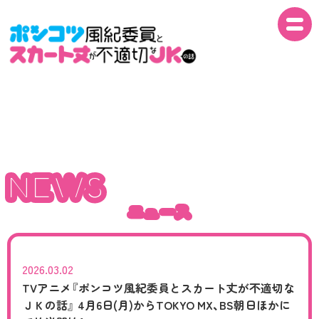
NEWS
NEWS
ON AIR
NEWS
ニュース
INTRO
ニュース
STORY
STAFF
2026.03.02
TVアニメ『ポンコツ風紀委員とスカート丈が不適切な
ＪＫの話』 4月6日(月)からTOKYO MX、BS朝日ほかに
CAST