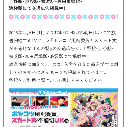
上野駅・渋谷駅・横浜駅・高田馬場駅・
池袋駅にて交通広告
掲載中！
CHARACTER
Blu-ray/DVD
2026年4月6日（月）よりTOKYO MX、BS朝日ほかにて放
MUSIC
送開始するTVアニメ『ポンコツ風紀委員とスカート丈
が不適切なＪＫの話』の交通広告が、上野駅・渋谷駅・
COMIC
横浜駅・高田馬場駅・池袋駅にて掲載中！
放送情報に加えて、この春、入学を迎えた新入学生に対
MOVIE
してのお祝いのメッセージも掲載されています。
各駅をご利用の際は、ぜひ探してみてください！
RADIO