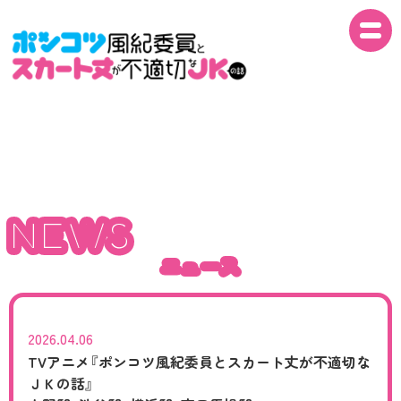
NEWS
NEWS
ON AIR
NEWS
ニュース
INTRO
ニュース
STORY
STAFF
2026.04.06
TVアニメ『ポンコツ風紀委員とスカート丈が不適切な
ＪＫの話』
CAST