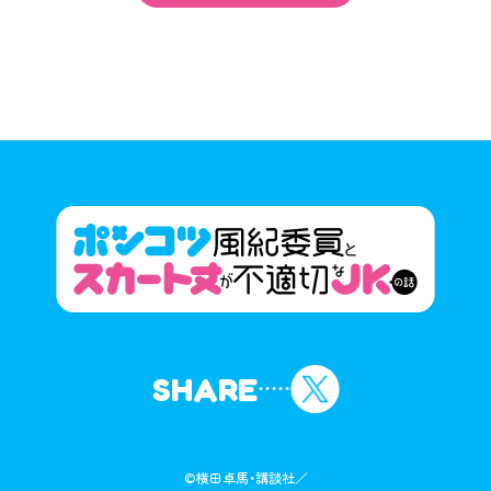
SHARE
©横田卓馬・講談社／