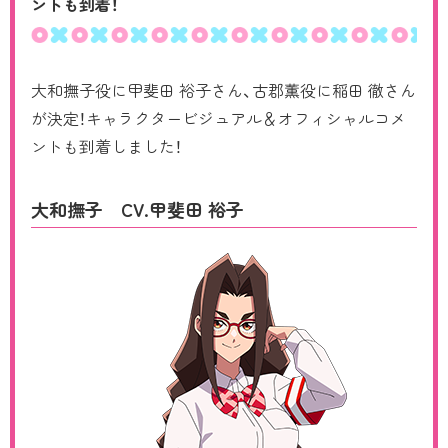
ントも到着！
CHARACTER
Blu-ray/DVD
大和撫子役に甲斐田 裕子さん、古郡薫役に稲田 徹さん
が決定！キャラクタービジュアル＆オフィシャルコメ
MUSIC
ントも到着しました！
COMIC
大和撫子 CV.甲斐田 裕子
MOVIE
RADIO