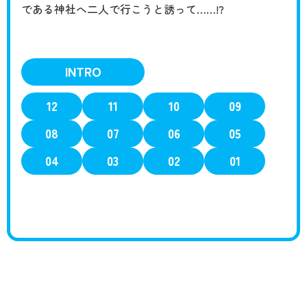
である神社へ二人で行こうと誘って……!?
INTRO
12
11
10
09
08
07
06
05
04
03
02
01