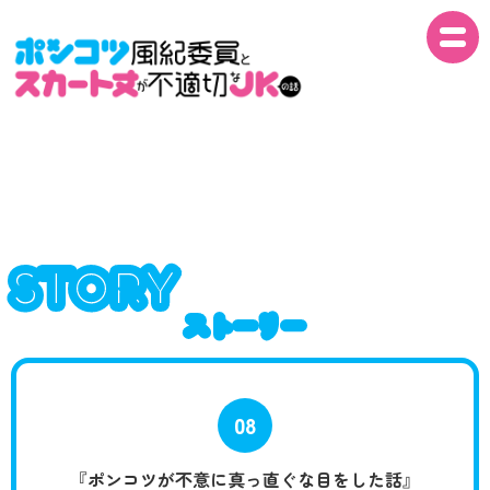
NEWS
STORY
ON AIR
STORY
ストーリー
INTRO
ストーリー
STORY
STAFF
08
CAST
『ポンコツが不意に真っ直ぐな目をした話』