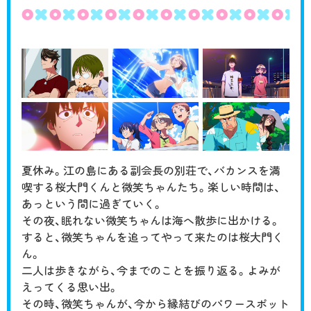
CHARACTER
Blu-ray/DVD
MUSIC
COMIC
夏休み。江の島にある副会長の別荘で、バカンスを満
MOVIE
喫する桜大門くんと微笑ちゃんたち。楽しい時間は、
あっという間に過ぎていく。
RADIO
その夜、眠れない微笑ちゃんは海へ散歩に出かける。
すると、微笑ちゃんを追ってやって来たのは桜大門く
ん。
二人は歩きながら、今までのことを振り返る。よみが
えってくる思い出。
その時、微笑ちゃんが、今から縁結びのパワースポット