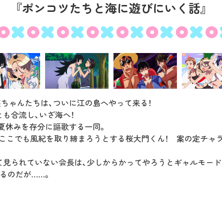
『ポンコツたちと海に遊びにいく話』
CHARACTER
MUSIC
MOVIE
ちゃんたちは、ついに江の島へやって来る！
も合流し、いざ海へ！
 夏休みを存分に謳歌する一同。
 ここでも風紀を取り締まろうとする桜大門くん！ 案の定チャ
て見られていない会長は、少しからかってやろうとギャルモード
るのだが……。