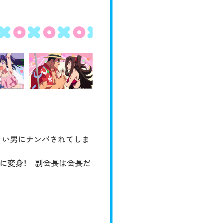
Blu-ray/DVD
COMIC
RADIO
ラい男にナンパされてしま
に変身！ 副会長は会長だ