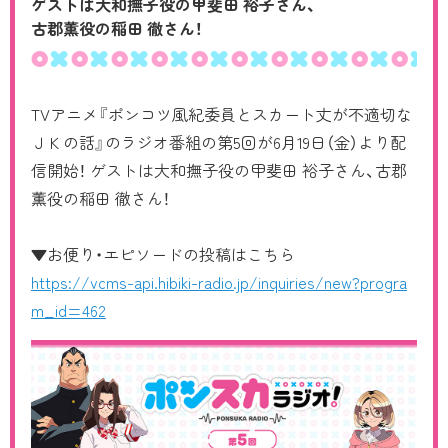
ゲストは大和撫子役の
甲斐田 裕子さん、
古郡薫役の稲田 徹さん！
CHARACTER
Blu-ray/DVD
TVアニメ『ポンコツ風紀委員とスカート丈が不適切な
MUSIC
ＪＫの話』のラジオ番組の第5回が6月19日（金）より配
信開始！ ゲストは大和撫子役の甲斐田 裕子さん、古郡
COMIC
薫役の稲田 徹さん！
MOVIE
▼お便り・エピソードの投稿はこちら
https://vcms-api.hibiki-radio.jp/inquiries/new?progra
RADIO
m_id=462