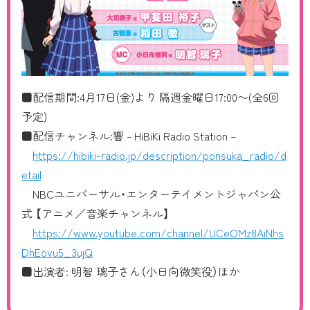
■配信期間:4月17日(金)より 隔週金曜日17:00〜(全6回
予定)
■配信チャンネル:響 - HiBiKi Radio Station –
https://hibiki-radio.jp/description/ponsuka_radio/d
etail
NBCユニバーサル・エンターテイメントジャパン公
式 【アニメ／音楽チャンネル】
https://www.youtube.com/channel/UCeOMz8AiNhs
DhEovu5_3ujQ
■出演者: 明智 璃子さん（小日向微笑役）ほか