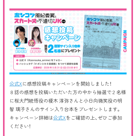
CHARACTER
Blu-ray/DVD
MUSIC
COMIC
MOVIE
公式X
に感想投稿キャンペーンを開始しました！
８話の感想を投稿いただいた方の中から抽選で２名様
RADIO
に桜大門統悟役の榎木 淳弥さんと小日向微笑役の明
智 璃子さんのサイン入り台本をプレゼントします。
キャンペーン詳細は
公式X
をご確認の上、ぜひご参加
ください！