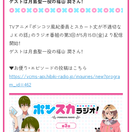
ゲストは月島聖一役の
福山 潤さん！
CHARACTER
Blu-ray/DVD
TVアニメ『ポンコツ風紀委員とスカート丈が不適切な
ＪＫの話』のラジオ番組の第3回が5月15日(金)より配信
MUSIC
開始！
ゲストは月島聖一役の福山 潤さん！
COMIC
▼お便り・エピソードの投稿はこちら
MOVIE
https://vcms-api.hibiki-radio.jp/inquiries/new?progra
m_id=462
RADIO