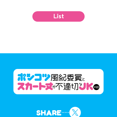
List
SHARE