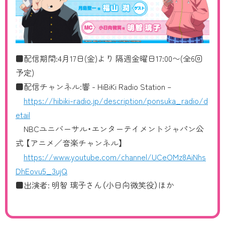
■配信期間:4月17日(金)より 隔週金曜日17:00〜(全6回
予定)
■配信チャンネル:響 - HiBiKi Radio Station –
https://hibiki-radio.jp/description/ponsuka_radio/d
etail
NBCユニバーサル・エンターテイメントジャパン公
式 【アニメ／音楽チャンネル】
https://www.youtube.com/channel/UCeOMz8AiNhs
DhEovu5_3ujQ
■出演者: 明智 璃子さん（小日向微笑役）ほか