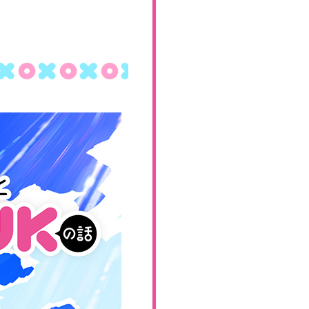
Blu-ray/DVD
COMIC
RADIO