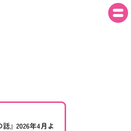
ON AIR
STORY
CAST
 2026年4月よ