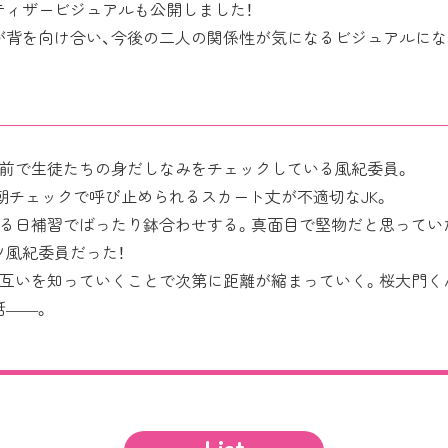
ティザービジュアルも公開しました！
が背を向け合い、今後の二人の関係性が気になるビジュアルにな
の前で生徒たちの身だしなみをチェックしている風紀委員。
毎朝チェックで呼び止められるスカート丈が不適切なJK。
ある日補習でばったり鉢合わせする。真面目で堅物だと思ってい
ツ風紀委員だった！
お互いを知っていくことで次第に距離が縮まっていく。桜大門く
話――。
List